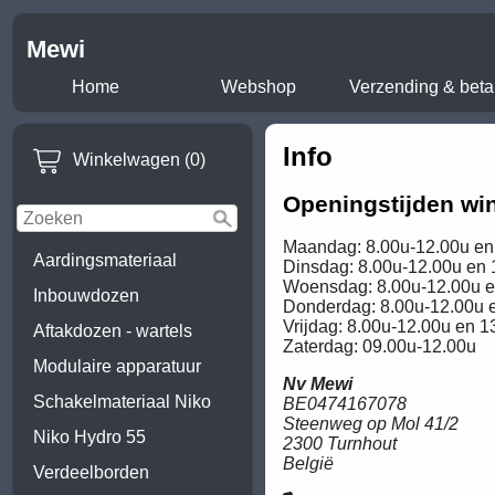
Mewi
Home
Webshop
Verzending & beta
Info
Winkelwagen (0)
Openingstijden win
Maandag: 8.00u-12.00u en
Aardingsmateriaal
Dinsdag: 8.00u-12.00u en 
Woensdag: 8.00u-12.00u e
Inbouwdozen
Donderdag: 8.00u-12.00u 
Vrijdag: 8.00u-12.00u en 
Aftakdozen - wartels
Zaterdag: 09.00u-12.00u
Modulaire apparatuur
Nv Mewi
Schakelmateriaal Niko
BE0474167078
Steenweg op Mol 41/2
Niko Hydro 55
2300 Turnhout
België
Verdeelborden