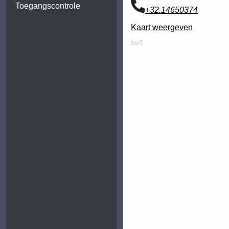
Toegangscontrole
+32.14650374
Kaart weergeven
bw5