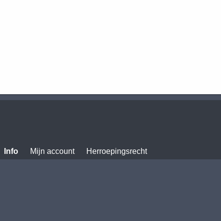
Info
Mijn account
Herroepingsrecht
Alle prijzen zijn Inclusie
Powered by
Easy
Webshop