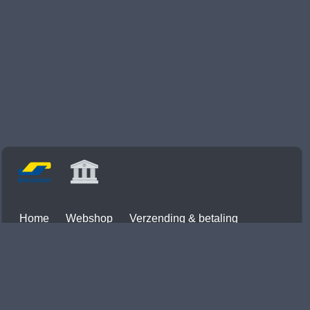
Home
Webshop
Verzending & betaling
Contact
Info
Mijn account
Herroepingsrecht
Alle prijzen zijn Inclusief 21% BTW -
Algemene voorwaarden
-
Privacyverklaring